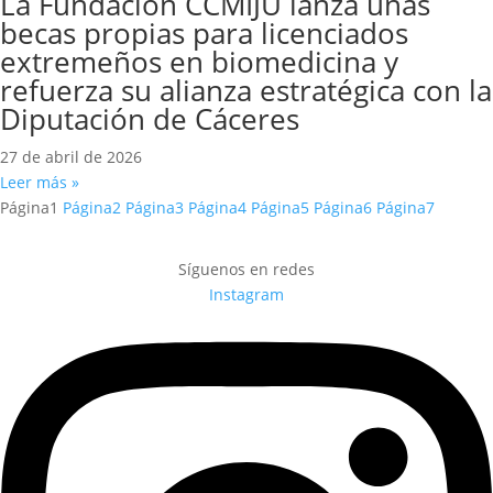
La Fundación CCMIJU lanza unas
becas propias para licenciados
extremeños en biomedicina y
refuerza su alianza estratégica con la
Diputación de Cáceres
27 de abril de 2026
Leer más »
Página
1
Página
2
Página
3
Página
4
Página
5
Página
6
Página
7
Síguenos en redes
Instagram